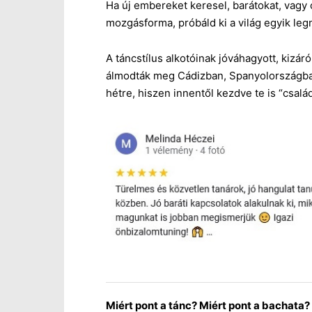
Ha új embereket keresel, barátokat, vagy 
mozgásforma, próbáld ki a világ egyik leg
A táncstílus alkotóinak jóváhagyott, kizá
álmodták meg Cádizban, Spanyolországban.
hétre, hiszen innentől kezdve te is “család
Miért pont a tánc? Miért pont a bachata?