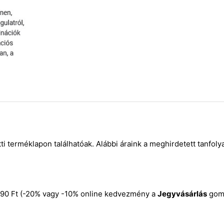
i terméklapon találhatóak. Alábbi áraink a meghirdetett tanfoly
4.990 Ft (-20% vagy -10% online kedvezmény a
Jegyvásárlás
gomb