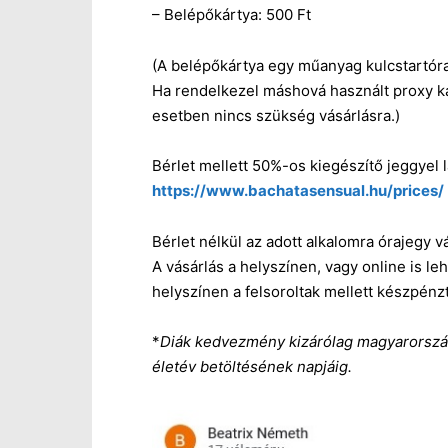
– Belépőkártya: 500 Ft
(A belépőkártya egy műanyag kulcstartóra 
Ha rendelkezel máshová használt proxy kárt
esetben nincs szükség vásárlásra.)
Bérlet mellett 50%-os kiegészítő jeggyel l
https://www.bachatasensual.hu/prices/
Bérlet nélkül az adott alkalomra órajegy 
A vásárlás a helyszínen, vagy online is 
helyszínen a felsoroltak mellett készpén
*
Diák kedvezmény kizárólag magyarországi
életév betöltésének napjáig.