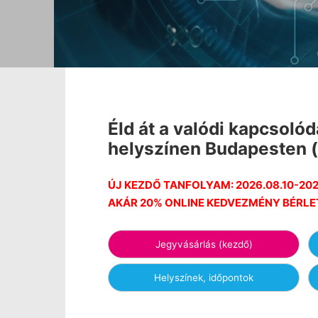
Éld át a valódi kapcsol
helyszínen Budapesten (
ÚJ KEZDŐ TANFOLYAM: 2026.08.10-202
AKÁR 20% ONLINE KEDVEZMÉNY BÉRLE
Jegyvásárlás (kezdő)
Helyszínek, időpontok