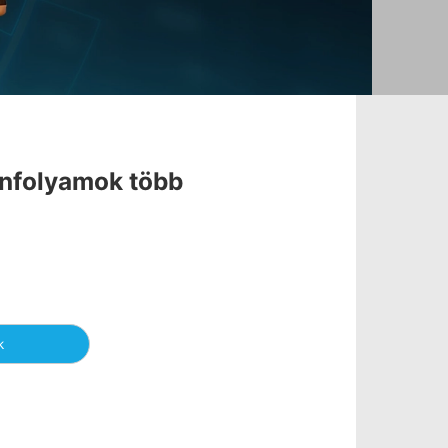
anfolyamok több
k