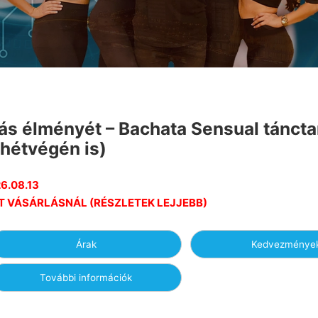
ódás élményét – Bachata Sensual tánct
hétvégén is)
6.08.13
T VÁSÁRLÁSNÁL (RÉSZLETEK LEJJEBB)
Árak
Kedvezménye
További információk