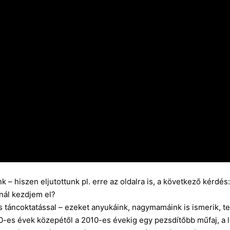
k – hiszen eljutottunk pl. erre az oldalra is, a következő kérdés
nál kezdjem el?
s táncoktatással – ezeket anyukáink, nagymamáink is ismerik, te
 ’90-es évek közepétől a 2010-es évekig egy pezsdítőbb műfaj, a l