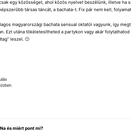
csak egy közösséget, ahol közös nyelvet beszélünk, illetve ha s
népszerűbb társas táncát, a bachata-t. Fix pár nem kell, folyam
rólagos magyarországi bachata sensual oktatói vagyunk, így megt
 Ezt utána tökéletesítheted a partykon vagy akár folytathatod
tag” leszel. 🙂
 Na és miért pont mi?