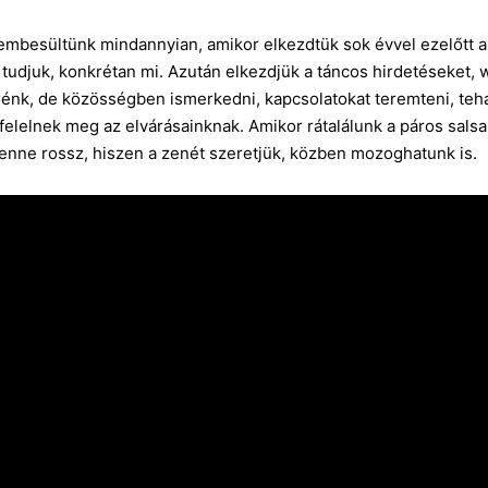
besültünk mindannyian, amikor elkezdtük sok évvel ezelőtt a t
udjuk, konkrétan mi. Azután elkezdjük a táncos hirdetéseket, w
énk, de közösségben ismerkedni, kapcsolatokat teremteni, teh
elelnek meg az elvárásainknak. Amikor rátalálunk a páros salsa
lenne rossz, hiszen
a zenét szeretjük, közben mozoghatunk is.