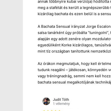
annak többnyire kubai verziója) hódította
meg a stafétát és került a legnépszerűbb 
kizárólag bachata és ezen belül is a sensua
A Bachata Sensual irányzat Jorge Escalo
salsa tanárként úgy próbálta “tuningolni”,
alapján egy adott zenére olyan mozdulat
egyedüliként Korke kizárólagos, tanúsítván
mint tíz országban tanítottunk nemzetközi
Az órákon megmutatjuk, hogy kell értelmez
tudunk reagálni – játékosan, könnyedén vez
vagy tréningnadrág, semmi nem kell hozzá,
bachata sensual megalkotójának technikáj