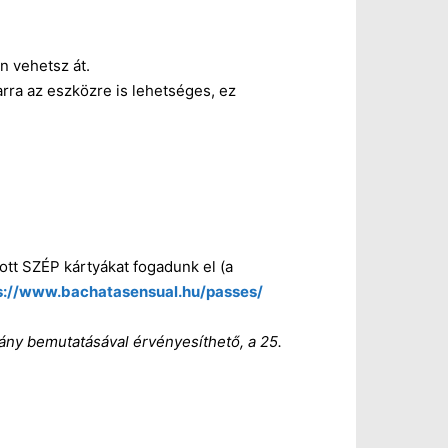
n vehetsz át.
arra az eszközre is lehetséges, ez
ott SZÉP kártyákat fogadunk el (a
s://www.bachatasensual.hu/passes/
vány bemutatásával érvényesíthető, a 25.