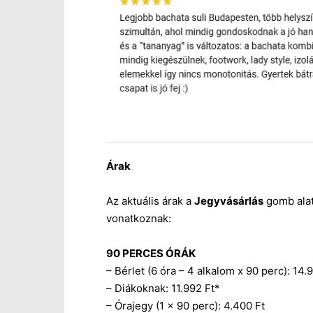
Árak
Az aktuális árak a
Jegyvásárlás
gomb alatt
vonatkoznak:
90 PERCES ÓRÁK
– Bérlet (6 óra – 4 alkalom x 90 perc): 1
– Diákoknak: 11.992 Ft*
– Órajegy (1 x 90 perc): 4.400 Ft