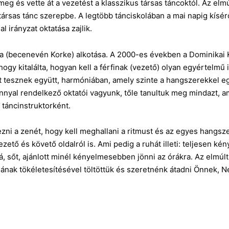
 meg és vette át a vezetést a klasszikus társas táncoktól. Az el
társas tánc szerepbe. A legtöbb tánciskolában a mai napig kísér
l irányzat oktatása zajlik.
na (becenevén Korke) alkotása. A 2000-es években a Dominikai 
 hogy kitalálta, hogyan kell a férfinak (vezető) olyan egyértelm
ot tesznek együtt, harmóniában, amely szinte a hangszerekkel 
nyal rendelkező oktatói vagyunk, tőle tanultuk meg mindazt, ami
 táncinstruktorként.
ni a zenét, hogy kell meghallani a ritmust és az egyes hangsze
ető és követő oldalról is. Ami pedig a ruhát illeti: teljesen kén
 sőt, ajánlott minél kényelmesebben jönni az órákra. Az elmúlt 
ának tökéletesítésével töltöttük és szeretnénk átadni Önnek, N