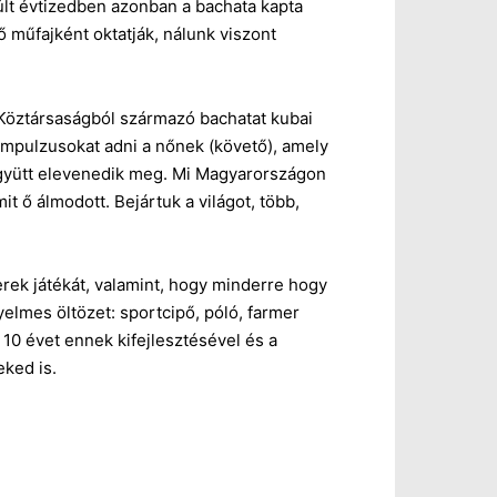
múlt évtizedben azonban a bachata kapta
ő műfajként oktatják, nálunk viszont
Köztársaságból származó bachatat kubai
ű impulzusokat adni a nőnek (követő), amely
együtt elevenedik meg. Mi Magyarországon
t ő álmodott. Bejártuk a világot, több,
rek játékát, valamint, hogy minderre hogy
yelmes öltözet: sportcipő, póló, farmer
10 évet ennek kifejlesztésével és a
eked is.