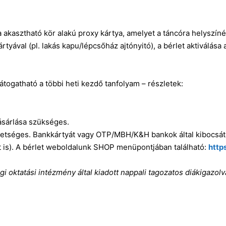
akasztható kör alakú proxy kártya, amelyet a táncóra helyszíné
yával (pl. lakás kapu/lépcsőház ajtónyitó), a bérlet aktiválása 
átogatható a többi heti kezdő tanfolyam – részletek:
vásárlása szükséges.
lehetséges. Bankkártyát vagy OTP/MBH/K&H bankok által kibocsát
zt is). A bérlet weboldalunk SHOP menüpontjában található:
http
 oktatási intézmény által kiadott nappali tagozatos diákigazol