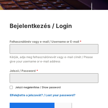
Bejelentkezés / Login
Felhasználónév vagy e-mail / Username or E-mail
*
Kérjük, adja meg felhasználónevét vagy e-mail címét / Please
give your username or e-mail address
Jelszó / Password
*
Jelszó megjelenítése / Show password
Elfelejtette a jelszavát? / Lost your password?