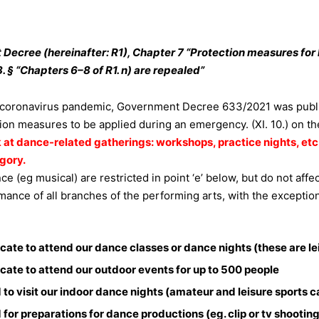
 Decree (hereinafter: R1), Chapter 7 “Protection measures for
 8. § “Chapters 6–8 of R1. n) are repealed”
e coronavirus pandemic, Government Decree 633/2021 was publi
ion measures to be applied during an emergency. (XI. 10.) on
sk at dance-related gatherings: workshops, practice nights, etc.
egory.
e (eg musical) are restricted in point ‘e’ below, but do not affec
rmance of all branches of the performing arts, with the exception 
cate to attend our dance classes or dance nights (these are lei
icate to attend our outdoor events for up to 500 people
 to visit our indoor dance nights (
amateur and leisure sports
ca
d for preparations for dance productions (eg. clip or tv shooti