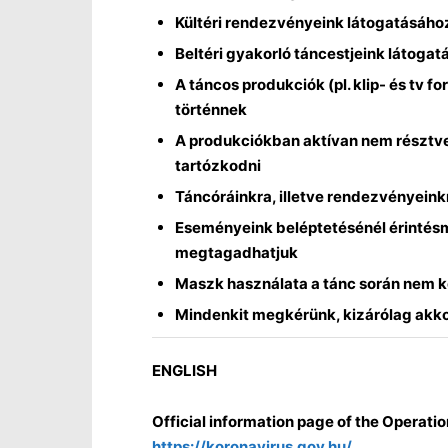
Kültéri rendezvényeink látogatásához
Beltéri gyakorló táncestjeink látoga
A táncos produkciók (pl. klip- és tv 
történnek
A produkciókban aktívan nem résztvev
tartózkodni
Táncóráinkra, illetve rendezvényeinkr
Eseményeink beléptetésénél érintésme
megtagadhatjuk
Maszk használata a tánc során nem kö
Mindenkit megkérünk, kizárólag akko
ENGLISH
Official information page of the Operatio
https://koronavirus.gov.hu/