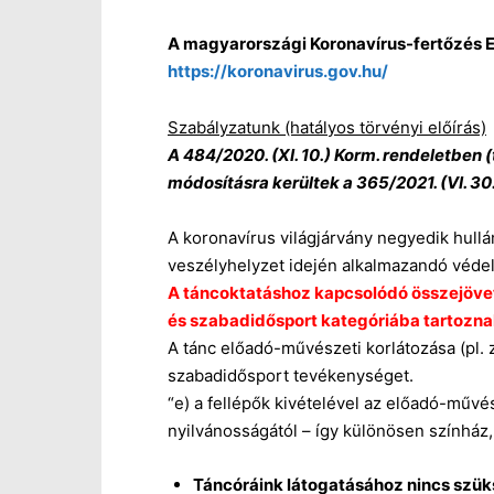
A magyarországi Koronavírus-fertőzés El
https://koronavirus.gov.hu/
Szabályzatunk (hatályos törvényi előírás)
A 484/2020. (XI. 10.) Korm. rendeletben
módosításra kerültek a 365/2021. (VI. 30
A koronavírus világjárvány negyedik hull
veszélyhelyzet idején alkalmazandó védel
A táncoktatáshoz kapcsolódó összejöve
és szabadidősport kategóriába tartoznak
A tánc előadó-művészeti korlátozása (pl. 
szabadidősport tevékenységet.
“e) a fellépők kivételével az előadó-műv
nyilvánosságától – így különösen színház
Táncóráink látogatásához nincs szü