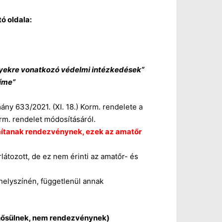
ó oldala:
ményekre vonatkozó védelmi intézkedések”
címe”
ny 633/2021. (XI. 18.) Korm. rendelete a
rm. rendelet módosításáról.
mítanak rendezvénynek, ezek az amatőr
látozott, de ez nem érinti az amatőr- és
helyszínén, függetlenül annak
inősülnek, nem rendezvénynek)