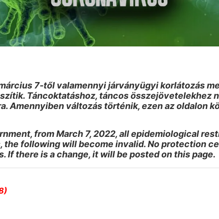
március 7-től valamennyi járványügyi korlátozás m
eszítik. Táncoktatáshoz, táncos összejövetelekhez 
a. Amennyiben változás történik, ezen az oldalon k
ment, from March 7, 2022, all epidemiological restric
, the following will become invalid. No protection ce
If there is a change, it will be posted on this page.
8)