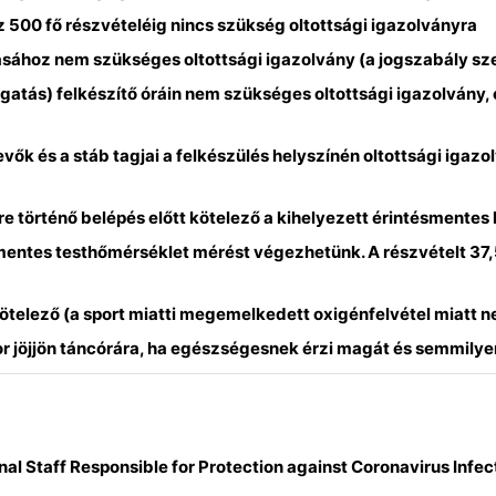
 500 fő részvételéig nincs szükség oltottsági igazolványra
tásához nem szükséges oltottsági igazolvány (a jogszabály sz
forgatás) felkészítő óráin nem szükséges oltottsági igazolván
ők és a stáb tagjai a felkészülés helyszínén oltottsági igaz
e történő belépés előtt kötelező a kihelyezett érintésmentes 
ntes testhőmérséklet mérést végezhetünk. A részvételt 37,5 
telező (a sport miatti megemelkedett oxigénfelvétel miatt ne
r jöjjön táncórára, ha egészségesnek érzi magát és semmilye
nal Staff Responsible for Protection against Coronavirus Infec