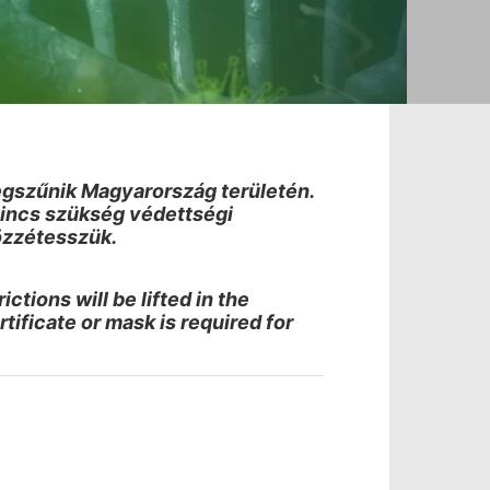
egszűnik Magyarország területén.
nincs szükség védettségi
özzétesszük.
tions will be lifted in the
rtificate or mask is required for