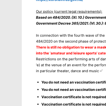
Our p
olicy (current legal requirements):
Based on 484/2020.
(XI. 10.) Government
Government Decree 365/2021.
(VI. 30.):
In connection with the fourth wave of th
484/2020 on the second phase of protect
There is still no obligation to wear a ma
into the ‘amateur and leisure sports’ cat
Restrictions on the performing arts of danc
‘e) at the venue of an event for the perfo
in particular theater, dance and music –’
You do not need an vaccination certifi
You do not need an vaccination certif
V
accination
certificate is not required
V
accination
certificate is not require