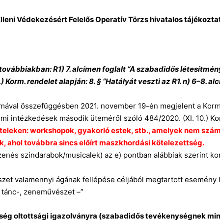
leni Védekezésért Felelős Operatív Törzs hivatalos tájékoztat
 (továbbiakban: R1) 7. alcímen foglalt “A szabadidős létesít
.) Korm. rendelet alapján:
8. § “Hatályát veszti az R1. n) 6–8. al
ámával összefüggésben 2021. november 19-én megjelent a Kormá
mi intézkedések második üteméről szóló 484/2020. (XI. 10.) Ko
teleken: workshopok, gyakorló estek, stb., amelyek nem szá
, ahol továbbra sincs előírt maszkhordási kötelezettség.
zenés színdarabok/musicalek) az e) pontban alábbiak szerint kor
észet valamennyi ágának fellépése céljából megtartott esemény 
, tánc-, zeneművészet –”
kség oltottsági igazolványra (szabadidős tevékenységnek m