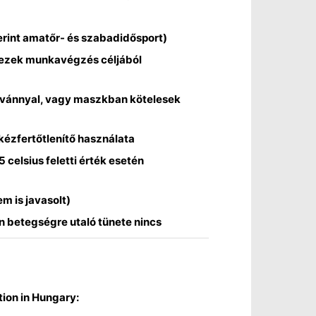
erint amatőr- és szabadidősport)
y, ezek munkavégzés céljából
olvánnyal, vagy maszkban kötelesek
kézfertőtlenítő használata
celsius feletti érték esetén
m is javasolt)
n betegségre utaló tünete nincs
tion in Hungary: