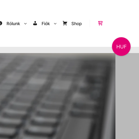
Rólunk
Fiók
Shop
Shop sidebar
HUF