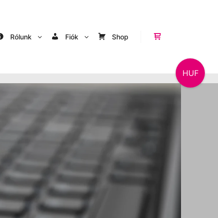
Rólunk
Fiók
Shop
Shop sidebar
HUF