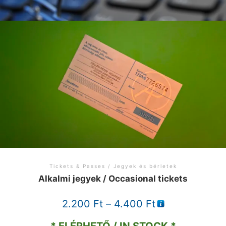
Tickets & Passes / Jegyek és bérletek
Alkalmi jegyek / Occasional tickets
Price
2.200
Ft
–
4.400
Ft
range: