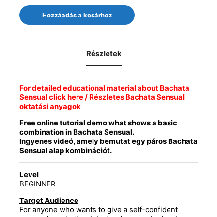
Bachata
Hozzáadás a kosárhoz
Sensual
Basic
Combinations
/
Részletek
Alap
kombinációk
1.
(FREE
For detailed educational material about Bachata
/
Sensual click here / Részletes Bachata Sensual
INGYENES)
oktatási anyagok
quantity
Free online tutorial demo what shows a basic
combination in Bachata Sensual.
Ingyenes videó, amely bemutat egy páros Bachata
Sensual alap kombinációt.
Level
BEGINNER
Target Audience
For anyone who wants to give a self-confident