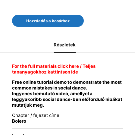
Bachata
Hozzáadás a kosárhoz
Sensual
Social
Dance
Common
Részletek
Mistakes
/
Gyakori
hibák
For the full materials click here / Teljes
-
tananyagokhoz kattintson ide
Bolero
(FREE
Free online tutorial demo to demonstrate the most
/
common mistakes in social dance.
INGYENES)
Ingyenes bemutató videó, amellyel a
quantity
leggyakoribb social dance-ben előforduló hibákat
mutatjuk meg.
Chapter / fejezet címe:
Bolero