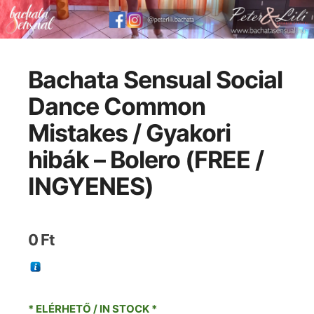
Bachata Sensual Social
Dance Common
Mistakes / Gyakori
hibák – Bolero (FREE /
INGYENES)
0
Ft
* ELÉRHETŐ / IN STOCK *