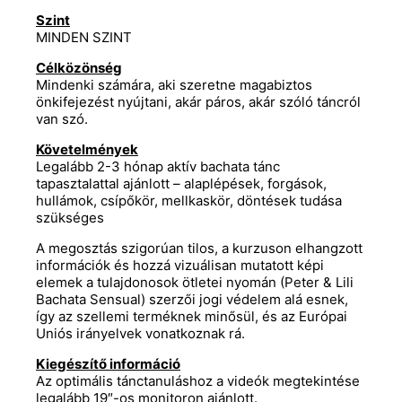
Szint
MINDEN SZINT
Célközönség
Mindenki számára, aki szeretne magabiztos
önkifejezést nyújtani, akár páros, akár szóló táncról
van szó.
Követelmények
Legalább 2-3 hónap aktív bachata tánc
tapasztalattal ajánlott – alaplépések, forgások,
hullámok, csípőkör, mellkaskör, döntések tudása
szükséges
A megosztás szigorúan tilos, a kurzuson elhangzott
információk és hozzá vizuálisan mutatott képi
elemek a tulajdonosok ötletei nyomán (Peter & Lili
Bachata Sensual) szerzői jogi védelem alá esnek,
így az szellemi terméknek minősül, és az Európai
Uniós irányelvek vonatkoznak rá.
Kiegészítő információ
Az optimális tánctanuláshoz a videók megtekintése
legalább 19″-os monitoron ajánlott.